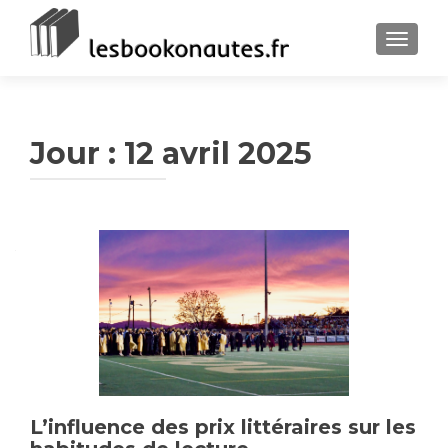
TOGGLE
Jour :
12 avril 2025
L’influence des prix littéraires sur les