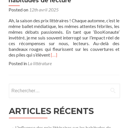
habitudes de lecture
Posted on
12th avril 2025
Ah, la saison des prix littéraires ! Chaque automne, c’est le
même ballet médiatique, les mêmes attentes fébriles, les
mêmes débats passionnés. En tant que ‘BooKonaute’
invétéré, je me suis souvent interrogé sur l’impact réel de
ces récompenses sur nous, lecteurs. Au-delà des
bandeaux rouges qui fleurissent sur les couvertures et
Read
des piles qui s’élèvent
[…]
more
Posted in
La littérature
about
L’influence
des
prix
Rechercher :
littéraires
sur
les
habitudes
ARTICLES RÉCENTS
de
lecture
L’influence des prix littéraires sur les habitudes de