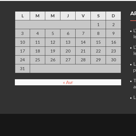
août 2026
A
L
M
M
J
V
S
D
1
2
L
3
4
5
6
7
8
9
l
10
11
12
13
14
15
16
L
17
18
19
20
21
22
23
l
24
25
26
27
28
29
30
L
31
p
T
« Avr
a
L